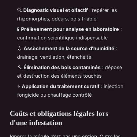
🔍
Diagnostic visuel et olfactif
: repérer les
rhizomorphes, odeurs, bois friable
🧪
Prélèvement pour analyse en laboratoire
:
confirmation scientifique indispensable
💧
Assèchement de la source d’humidité
:
drainage, ventilation, étanchéité
🔨
Élimination des bois contaminés
: dépose
et destruction des éléments touchés
⚡
Application du traitement curatif
: injection
fongicide ou chauffage contrôlé
Coûts et obligations légales lors
d'une infestation
Ignorer la mérule n’est pas une option. Outre les