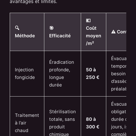
avantages et limites.
💶
🔍
🎯
Coût
⚠️ Contrai
Méthode
Efficacité
moyen
/m²
Évacuation
Éradication
temporaire
Injection
profonde,
50 à
besoin
fongicide
longue
250 €
d’assèche
durée
préalable
Évacuation
Stérilisation
obligatoire,
Traitement
totale, sans
80 à
durée de 3 
à l’air
produit
300 €
jours, isola
chaud
chimique
complète