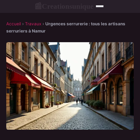
Creationsunique
📰
Accueil
›
Travaux
›
Urgences serrurerie : tous les artisans
serruriers à Namur