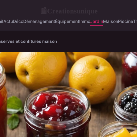
Creationsunique
📰
il
Actu
Déco
Déménagement
Équipement
Immo
Jardin
Maison
Piscine
T
nserves et confitures maison