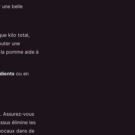
 une belle
e kilo total,
outer une
e la pomme aide à
dients
ou en
s
. Assurez-vous
sus élimine les
 bocaux dans de