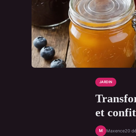
JARDIN
Transfor
et confi
M
Maxence
20 d