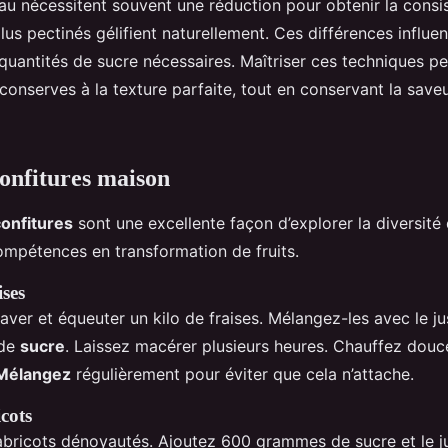
au nécessitent souvent une réduction pour obtenir la consi
lus pectinés gélifient naturellement. Ces différences influe
 quantités de sucre nécessaires. Maîtriser ces techniques p
 conserves à la texture parfaite, tout en conservant la saveu
confitures maison
confitures
sont une excellente façon d’explorer la diversité
compétences en transformation de fruits.
ises
er et équeuter un kilo de fraises. Mélangez-les avec le ju
 de
sucre
. Laissez macérer plusieurs heures. Chauffez douc
Mélangez
régulièrement pour éviter que cela n’attache.
cots
d’abricots dénoyautés. Ajoutez 600 grammes de sucre et le ju