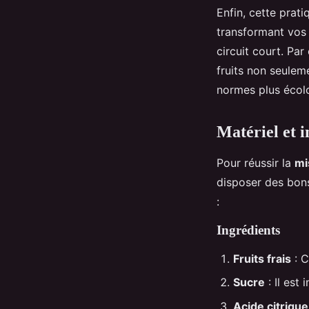
Enfin, cette pra
transformant vos
circuit court. Pa
fruits non seulem
normes plus écol
Matériel et i
Pour réussir la
mi
disposer des bons
:
Ingrédients
Fruits frais
: C
Sucre
: Il est
Acide citrique